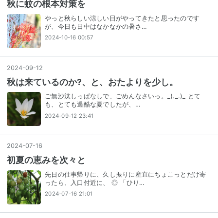
秋に蚊の根本対策を
やっと秋らしい涼しい日がやってきたと思ったのです
が、今日も日中はなかなかの暑さ…
2024-10-16 00:57
2024
-
09
-
12
秋は来ているのか?、と、おたよりを少し。
ご無沙汰しっぱなしで、ごめんなさいっ。_(._.)_ とて
も、とても過酷な夏でしたが、…
2024-09-12 23:41
2024
-
07
-
16
初夏の恵みを次々と
先日の仕事帰りに、久し振りに産直にちょこっとだけ寄
ったら、入口付近に、 ◎ 「ひり…
2024-07-16 21:01