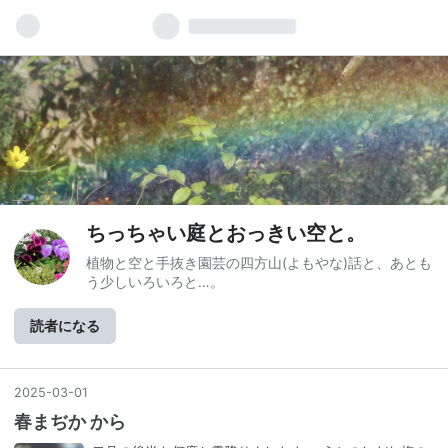
ちっちゃい庭とおっきい空と。
植物と空と手抜き園芸の四方山(よもやな)話と、あとも
う少しいろいろと…。
読者になる
2025
-
03
-
01
春まぢか から